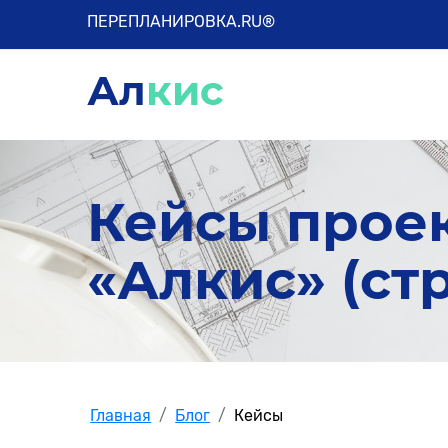
ПЕРЕПЛАНИРОВКА.RU®
Ал
кис
Кейсы прое
«Алкис» (cтр
Главная
Блог
Кейсы