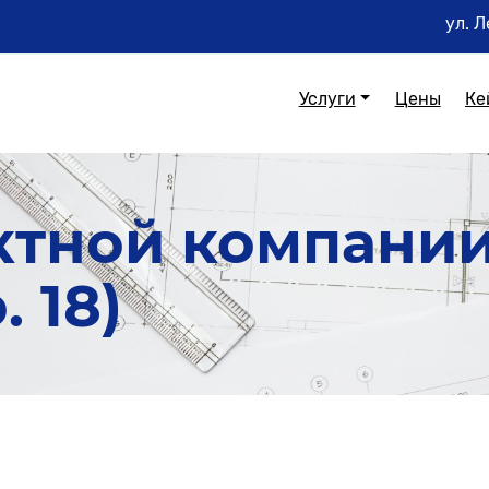
ул. Л
Услуги
Цены
Ке
ктной компани
. 18)