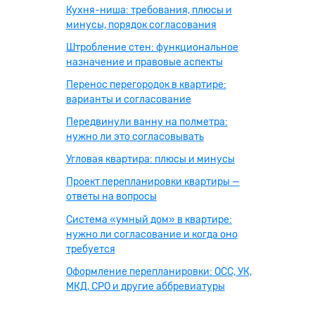
Кухня-ниша: требования, плюсы и
минусы, порядок согласования
Штробление стен: функциональное
назначение и правовые аспекты
Перенос перегородок в квартире:
варианты и согласование
Передвинули ванну на полметра:
нужно ли это согласовывать
Угловая квартира: плюсы и минусы
Проект перепланировки квартиры —
ответы на вопросы
Система «умный дом» в квартире:
нужно ли согласование и когда оно
требуется
Оформление перепланировки: ОСС, УК,
МКД, СРО и другие аббревиатуры