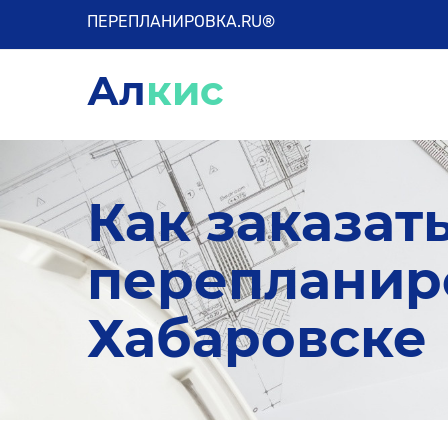
ПЕРЕПЛАНИРОВКА.RU®
Ал
кис
Как заказат
перепланир
Хабаровске