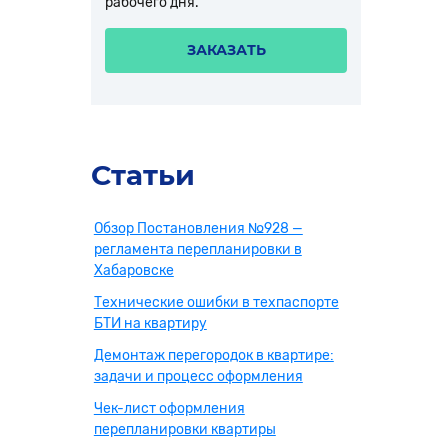
рабочего дня.
ЗАКАЗАТЬ
Статьи
Обзор Постановления №928 —
регламента перепланировки в
Хабаровске
Технические ошибки в техпаспорте
БТИ на квартиру
Демонтаж перегородок в квартире:
задачи и процесс оформления
Чек-лист оформления
перепланировки квартиры